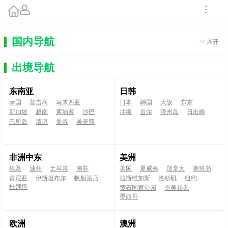
国内导航
展开
出境导航
东南亚
日韩
泰国
普吉岛
马来西亚
日本
韩国
大阪
东京
新加坡
越南
柬埔寨
沙巴
冲绳
首尔
济州岛
日出峰
巴厘岛
清迈
曼谷
吴哥窟
非洲中东
美洲
埃及
迪拜
土耳其
南非
美国
夏威夷
加拿大
塞班岛
肯尼亚
伊斯坦布尔
帆船酒店
拉斯维加斯
洛杉矶
纽约
杜拜塔
黄石国家公园
南美16天
墨西哥
欧洲
澳洲