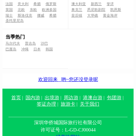
法国
意大利
希腊
俄罗斯
澳大利亚
新西兰
斐济
英国
北欧
东欧
欧洲多国
奥克兰
悉尼歌剧院
凯恩斯
瑞士
斯洛伐克
挪威
希腊
皇后镇
大堡礁
黄金海岸
圣托里尼岛
当季热门
马尔代夫
普吉岛
沙巴
巴厘岛
冲绳
日本
韩国
欢迎回来
哟~您还没登录呢
首页
|
国内游
|
出境游
|
周边游
|
港澳台游
|
包团游
|
签证办理
|
旅游卡
|
关于我们
深圳华侨城国际旅行社有限公司
许可证号：L-GD-CJ00044