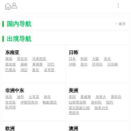
国内导航
展开
出境导航
东南亚
日韩
泰国
普吉岛
马来西亚
日本
韩国
大阪
东京
新加坡
越南
柬埔寨
沙巴
冲绳
首尔
济州岛
日出峰
巴厘岛
清迈
曼谷
吴哥窟
非洲中东
美洲
埃及
迪拜
土耳其
南非
美国
夏威夷
加拿大
塞班岛
肯尼亚
伊斯坦布尔
帆船酒店
拉斯维加斯
洛杉矶
纽约
杜拜塔
黄石国家公园
南美16天
墨西哥
欧洲
澳洲