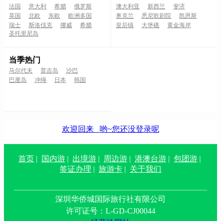
法国
意大利
希腊
俄罗斯
澳大利亚
新西兰
斐济
英国
北欧
东欧
欧洲多国
奥克兰
悉尼歌剧院
凯恩斯
瑞士
斯洛伐克
挪威
希腊
皇后镇
大堡礁
黄金海岸
圣托里尼岛
当季热门
马尔代夫
普吉岛
沙巴
巴厘岛
冲绳
日本
韩国
欢迎回来
哟~您还没登录呢
首页
|
国内游
|
出境游
|
周边游
|
港澳台游
|
包团游
|
签证办理
|
旅游卡
|
关于我们
深圳华侨城国际旅行社有限公司
许可证号：L-GD-CJ00044