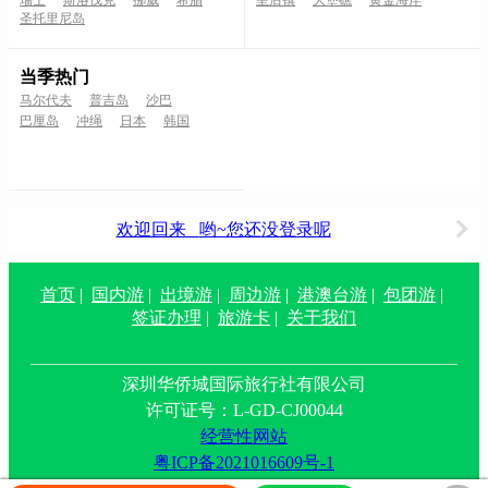
瑞士
斯洛伐克
挪威
希腊
皇后镇
大堡礁
黄金海岸
圣托里尼岛
当季热门
马尔代夫
普吉岛
沙巴
巴厘岛
冲绳
日本
韩国
欢迎回来
哟~您还没登录呢
首页
|
国内游
|
出境游
|
周边游
|
港澳台游
|
包团游
|
签证办理
|
旅游卡
|
关于我们
深圳华侨城国际旅行社有限公司
许可证号：L-GD-CJ00044
经营性网站
粤ICP备2021016609号-1