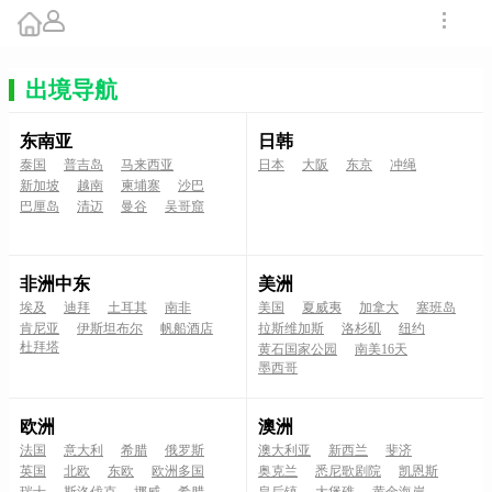
出境导航
东南亚
日韩
泰国
普吉岛
马来西亚
日本
大阪
东京
冲绳
新加坡
越南
柬埔寨
沙巴
巴厘岛
清迈
曼谷
吴哥窟
非洲中东
美洲
埃及
迪拜
土耳其
南非
美国
夏威夷
加拿大
塞班岛
肯尼亚
伊斯坦布尔
帆船酒店
拉斯维加斯
洛杉矶
纽约
杜拜塔
黄石国家公园
南美16天
墨西哥
欧洲
澳洲
法国
意大利
希腊
俄罗斯
澳大利亚
新西兰
斐济
英国
北欧
东欧
欧洲多国
奥克兰
悉尼歌剧院
凯恩斯