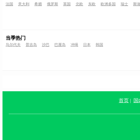
法国
意大利
希腊
俄罗斯
英国
北欧
东欧
欧洲多国
瑞士
斯
当季热门
马尔代夫
普吉岛
沙巴
巴厘岛
冲绳
日本
韩国
首页
|
国