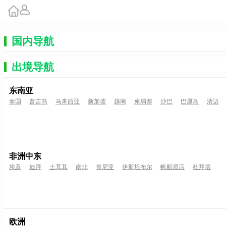
国内导航
出境导航
东南亚
泰国
普吉岛
马来西亚
新加坡
越南
柬埔寨
沙巴
巴厘岛
清迈
非洲中东
埃及
迪拜
土耳其
南非
肯尼亚
伊斯坦布尔
帆船酒店
杜拜塔
欧洲