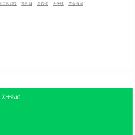
悉尼歌剧院
凯恩斯
皇后镇
大堡礁
黄金海岸
|
关于我们