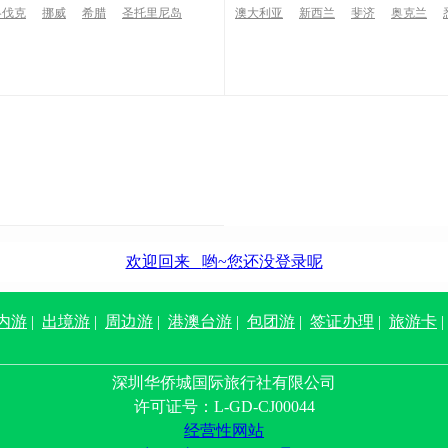
洛伐克
挪威
希腊
圣托里尼岛
澳大利亚
新西兰
斐济
奥克兰
欢迎回来
哟~您还没登录呢
内游
|
出境游
|
周边游
|
港澳台游
|
包团游
|
签证办理
|
旅游卡
深圳华侨城国际旅行社有限公司
许可证号：L-GD-CJ00044
经营性网站