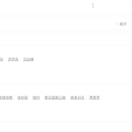
展开
尔
济州岛
日出峰
斯维加斯
洛杉矶
纽约
黄石国家公园
南美16天
墨西哥