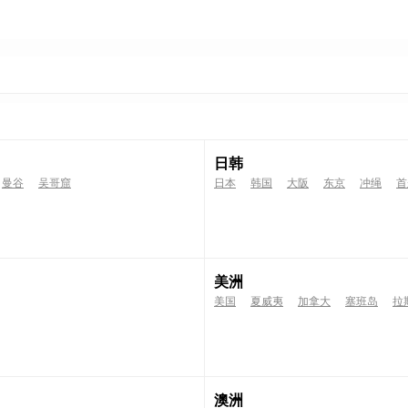
日韩
曼谷
吴哥窟
日本
韩国
大阪
东京
冲绳
首
美洲
美国
夏威夷
加拿大
塞班岛
拉
澳洲